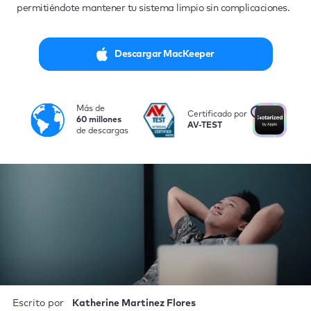
permitiéndote mantener tu sistema limpio sin complicaciones.
Descargar MacKeeper
Más de
i
Certificado por
No
60 millones
AV-TEST
po
de descargas
Escrito por
Katherine Martinez Flores