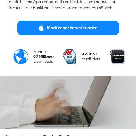
möglich, eine App mitsamt ihrer Restdateien manuell zu
löschen – die Funktion Deinstallation macht es möglich.
MacKeeper herunterladen
Mehr als
i
AV-TEST
Vo
60 Millionen
zertifiziert
be
Downloads