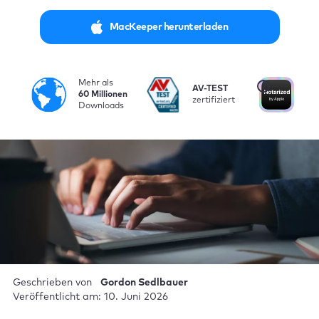
MacKeeper herunterladen
Mehr als
i
AV-TEST
Vo
60 Millionen
zertifiziert
be
Downloads
Geschrieben von
Gordon Sedlbauer
Veröffentlicht am: 10. Juni 2026