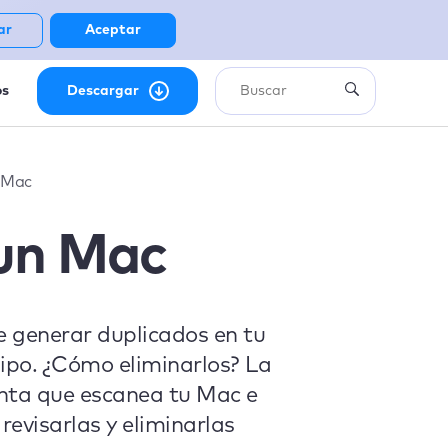
ar
Aceptar
os
Descargar
n Mac
 un Mac
e generar duplicados en tu
uipo. ¿Cómo eliminarlos? La
nta que escanea tu Mac e
evisarlas y eliminarlas