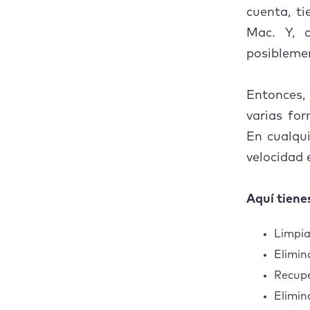
Mac
cuenta, ti
Pregu
Eliminar fotos
Mac. Y, 
duplicadas con
¿Po
posibleme
MacKeeper
¿Pu
Preguntas
Entonces,
frecuentes
varias fo
En cualqui
velocidad
Aquí tiene
Limpia
Elimin
Recup
Elimin