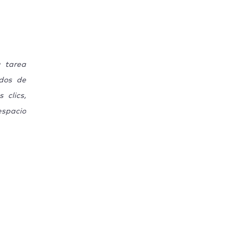
a tarea
ados de
 clics,
espacio