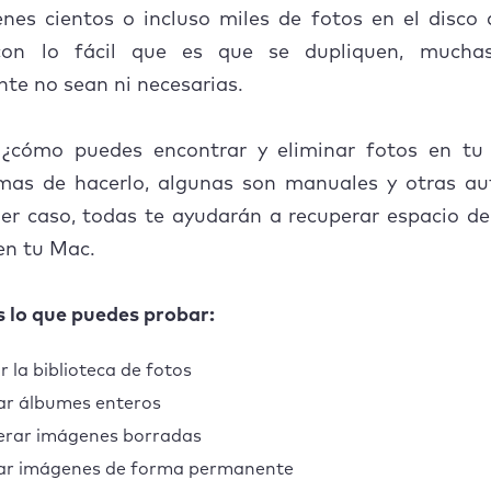
enes cientos o incluso miles de fotos en el disco
ntas frecuentes
con lo fácil que es que se dupliquen, muchas
r qué no puedo eliminar las fotos de mi Mac?
nte no sean ni necesarias.
edo eliminar fotos de mi iPhone y mantenerlas en mi 
 ¿cómo puedes encontrar y eliminar fotos en t
rmas de hacerlo, algunas son manuales y otras au
er caso, todas te ayudarán a recuperar espacio de
 en tu Mac.
s lo que puedes probar:
r la biblioteca de fotos
ar álbumes enteros
erar imágenes borradas
ar imágenes de forma permanente