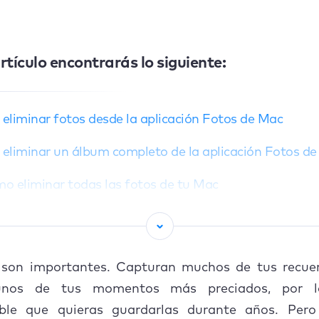
rtículo encontrarás lo siguiente:
eliminar fotos desde la aplicación Fotos de Mac
eliminar un álbum completo de la aplicación Fotos d
o eliminar todas las fotos de tu Mac
recuperar imágenes borradas de la biblioteca de fot
eliminar permanentemente imágenes de la aplicació
 son importantes. Capturan muchos de tus recuer
gunos de tus momentos más preciados, por 
nar fotos duplicadas con MacKeeper
ble que quieras guardarlas durante años. Pero