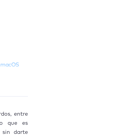
e macOS
os macOS
n Fotos de
dos, entre
lo que es
 sin darte