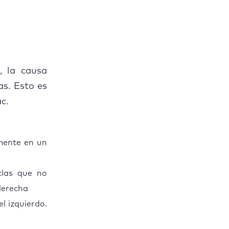
, la causa
as. Esto es
c.
emente en un
clas que no
derecha
l izquierdo.