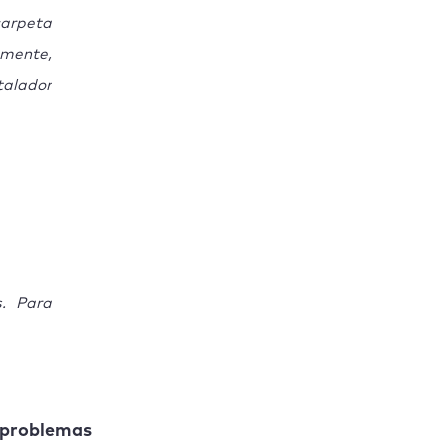
carpeta
amente,
alador
s. Para
s problemas