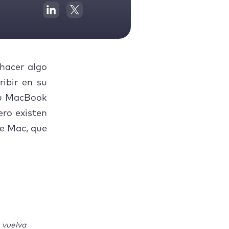
 hacer algo
ibir en su
su MacBook
ro existen
de Mac, que
 vuelva