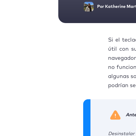
Por
Katherine Mart
Si el tecl
útil con 
navegador
no funcio
algunas so
podrían se
Ante
Desinstalar