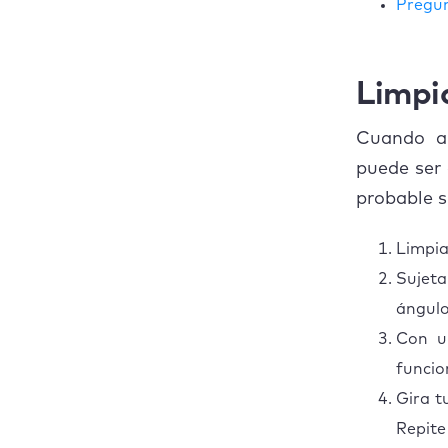
Pregun
Revisa las baterías
Comprueba el
Bluetooth
Limpi
Comprueba tu
Cuando al
dongle inalámbrico
puede ser 
¿Ha llegado el
probable s
momento de
comprar un nuevo
teclado?
Limpia
Sujeta
Preguntas más
frecuentes
ángulo
Con un
¿Qué debo hacer si la
luz de fondo de mi
funcio
teclado no se
Gira t
enciende?
Repite