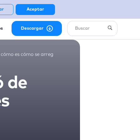
ar
Aceptar
os
Descargar
es cómo es cómo se arregla
ó de
es