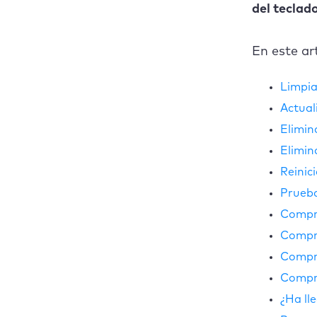
del teclad
Limpia el teclado
En este ar
de tu Mac
Limpia
Actualizar macOS
Actua
Eliminar las
Elimin
preferencias
Elimin
Eliminar aplicaciones
Reinic
instaladas
Prueba
recientemente
Compr
Reinicie su CGS
Compru
Prueba con otro
Compr
teclado
Compru
Comprueba tu
¿Ha ll
conexión USB