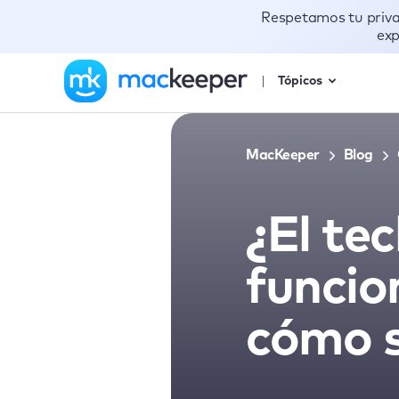
Respetamos tu priv
exp
Tópicos
MacKeeper
Blog
¿El te
funcio
cómo s