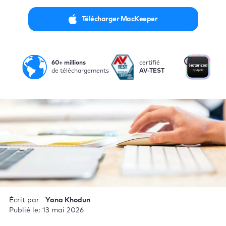
Télécharger MacKeeper
i
60+ millions
certifié
Not
de téléchargements
AV-TEST
par
Écrit par
Yana Khodun
Publié le: 13 mai 2026