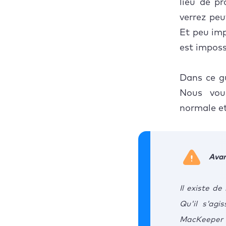
lieu de pr
verrez peu
Que fa
Et peu imp
est impossi
Dans ce gu
Nous vou
normale et
Ava
Il existe d
Qu'il s'agi
MacKeeper p