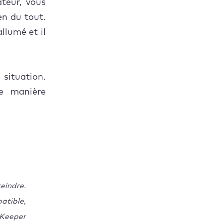
ateur, vous
en du tout.
llumé et il
 situation.
e manière
eindre.
atible,
cKeeper