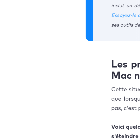
inclut un dé
Essayez-le 
ses outils d
Les principales
raisons pour
lesquelles un Mac
ne s’éteint plus
Comment éteindre
Les pr
son Mac
Mac ne
correctement
Que faire si votre
Cette situ
Mac ne s'éteint pas
que lorsq
normalement ?
pas, c'est
Que faire si le
problème persiste ?
Voici quel
s'éteindre 