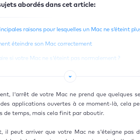
 sujets abordés dans cet article:
incipales raisons pour lesquelles un Mac ne s’éteint plu
nt éteindre son Mac correctement
ire si votre Mac ne s'éteint pas normalement ?
ndre le Mac à l'aide d'un raccourci clavier
mez votre session
nt, l'arrêt de votre Mac ne prend que quelques se
cer les applications à quitter avant d'éteindre votre Ma
des applications ouvertes à ce moment-là, cela p
s de temps, mais cela finit par aboutir.
cer la fermeture d'applications et de processus à
iteur d'activité
 il peut arriver que votre Mac ne s'éteigne pas 
onnectez les appareils et périphériques externes