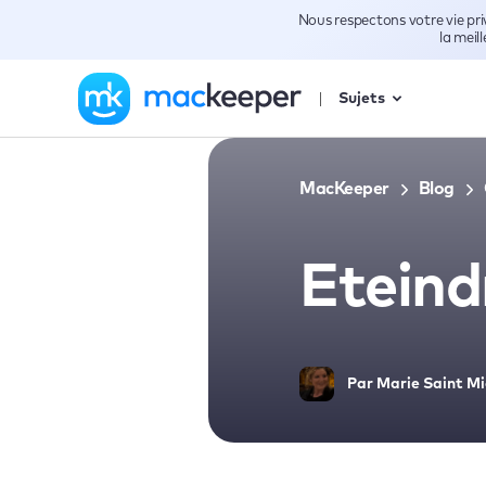
Nous respectons votre vie pr
la meil
Sujets
MacKeeper
Blog
Eteind
Par
Marie Saint Mi