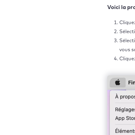
Voici la p
Clique
Sélect
Sélec
vous s
Clique