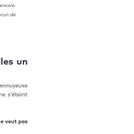
encore.
acun de
lles un
i ennuyeuse
e s'éteint
ne veut pas