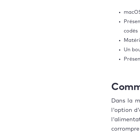
macOS 
Prése
codés
Matéri
Un bou
Présenc
Comme
Dans la me
l'option d
l'aliment
corrompre