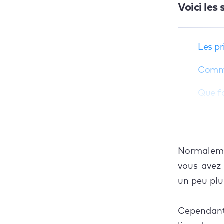
Voici les
Les pr
Comme
Que fa
Étei
Fer
Normaleme
For
vous avez 
un peu plu
For
Mon
Cependant,
Déc