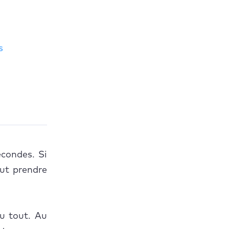
s
condes. Si
c
eut prendre
 l'aide du
du tout. Au