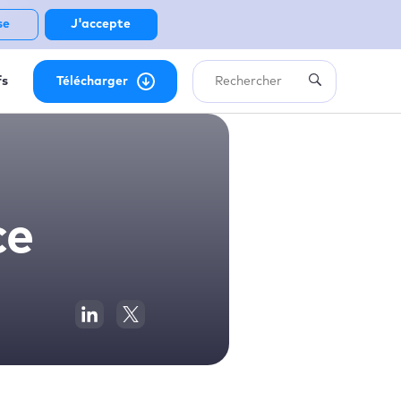
se
J'accepte
fs
Télécharger
ce