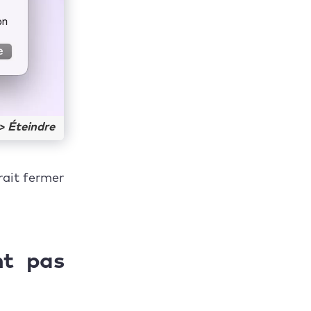
 > Éteindre
rait fermer
nt pas