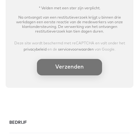
*
Velden met een ster zijn verplicht.
Na ontvangst van een restitutieverzoek krijgt u binnen drie
werkdagen een eerste reactie van de medewerkers van onze
klantondersteuning. De verwerking van het ontvangen
restitutieverzoek kan tien dagen duren.
Deze site wordt beschermd met reCAPTCHA
en valt onder het
privacybeleid
en de
servicevoorwaarden
van Google.
Verzenden
BEDRIJF