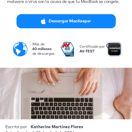
malware o virus son la causa de que tu MacBook se congele.
Descargar MacKeeper
Más de
i
Certificado por
No
60 millones
AV-TEST
po
de descargas
Escrito por
Katherine Martinez Flores