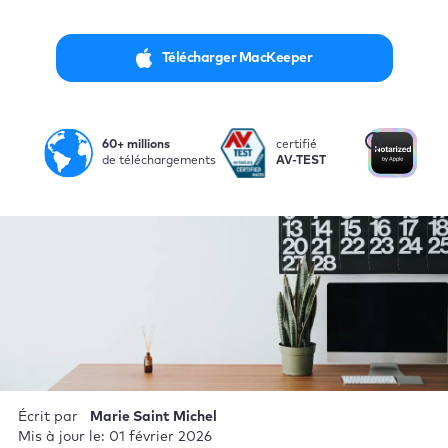
Télécharger MacKeeper
i
60+ millions
certifié
Not
de téléchargements
AV-TEST
par
Écrit par
Marie Saint Michel
Mis à jour le: 01 février 2026